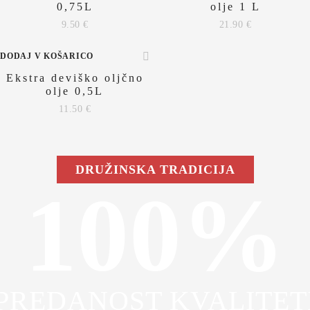
0,75L
olje 1 L
9.50
€
21.90
€
DODAJ V KOŠARICO
Ekstra deviško oljčno
olje 0,5L
11.50
€
DRUŽINSKA TRADICIJA
100%
PREDANOST KVALITET