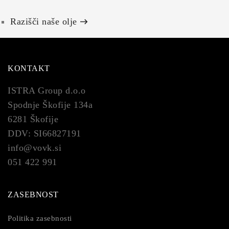
Razišči naše olje
KONTAKT
ISTRA Group d.o.o
Spodnje Škofije 134a
6281 Škofije
DDV: SI66827191
info@vovk.si
051 422 991
ZASEBNOST
Politika zasebnosti