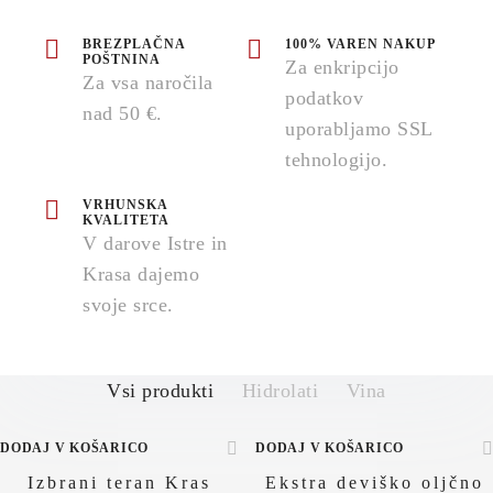
BREZPLAČNA
100% VAREN NAKUP
POŠTNINA
Za enkripcijo
Za vsa naročila
podatkov
nad 50 €.
uporabljamo SSL
tehnologijo.
VRHUNSKA
KVALITETA
V darove Istre in
Krasa dajemo
svoje srce.
Vsi produkti
Hidrolati
Vina
DODAJ V KOŠARICO
DODAJ V KOŠARICO
Izbrani teran Kras
Ekstra deviško oljčno