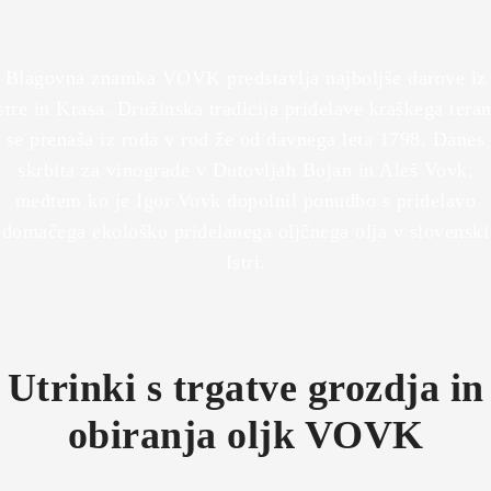
Blagovna znamka VOVK predstavlja najboljše darove iz
stre in Krasa. Družinska tradicija pridelave kraškega tera
se prenaša iz roda v rod že od davnega leta 1798. Danes
skrbita za vinograde v Dutovljah Bojan in Aleš Vovk,
medtem ko je Igor Vovk dopolnil ponudbo s pridelavo
domačega ekološko pridelanega oljčnega olja v slovenski
Istri.
Utrinki s trgatve grozdja in
obiranja oljk VOVK