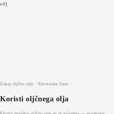
Zakaj oljčno olje · Slovenska Istra
Koristi oljčnega olja
Ekstra deviško oljčno olje ni le začimba — je tekoče